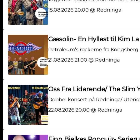
15.08.2026 20:00 @ Redninga
Gæsolin- En Hyllest til Kim 
Petroleum’s rockerne fra Kongsberg 
21.08.2026 21:00 @ Redninga
Oss Fra Lidarende/ The Slim
Dobbel konsert på Redninga/ Utend
22.08.2026 20:00 @ Redninga
Finn Bjelkes Popquiz- Serier