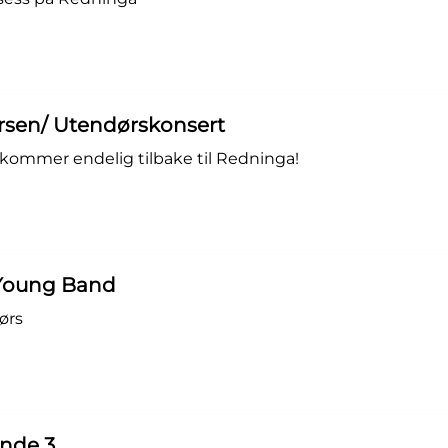
Larsen/ Utendørskonsert
kommer endelig tilbake til Redninga!
 Young Band
ørs
unde 3