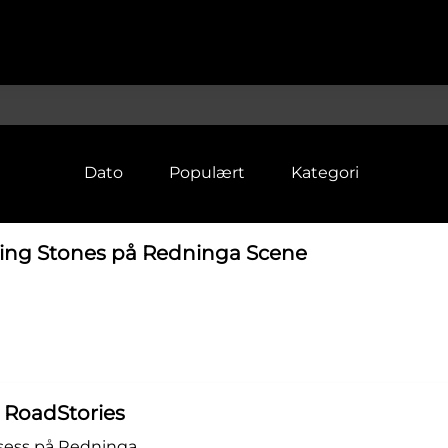
Dato
Populært
Kategori
lling Stones på Redninga Scene
e RoadStories
uksess på Redninga