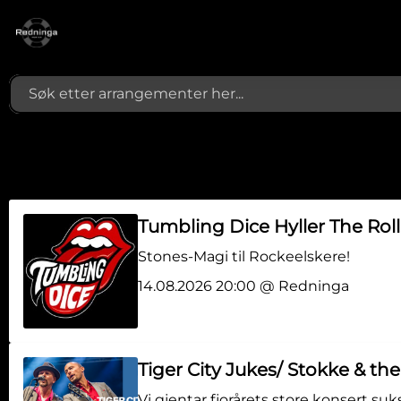
Tumbling Dice Hyller The Ro
Stones-Magi til Rockeelskere!
14.08.2026 20:00 @ Redninga
Tiger City Jukes/ Stokke & th
Vi gjentar fjorårets store konsert s