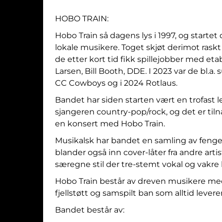
HOBO TRAIN:
Hobo Train så dagens lys i 1997, og star
lokale musikere. Toget skjøt derimot raskt
de etter kort tid fikk spillejobber med et
Larsen, Bill Booth, DDE. I 2023 var de bl.a
CC Cowboys og i 2024 Rotlaus.
Bandet har siden starten vært en trofast 
sjangeren country-pop/rock, og det er til
en konsert med Hobo Train.
Musikalsk har bandet en samling av fen
blander også inn cover-låter fra andre artis
særegne stil der tre-stemt vokal og vakre 
Hobo Train består av dreven musikere med
fjellstøtt og samspilt ban som alltid lever
Bandet består av: