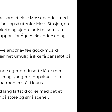
tet da som et ekte Mossebandet med
 fart- også utenfor Moss Stasjon, da
ablerte og kjente artister som Kim
. support for Åge Aleksandersen og
leverandør av feelgood-musikk i
nærmet umulig å ikke få dansefot på
gende egenproduserte låter men
ter og sjangere, innpakket i sin
harmonier står i fokus.
 lang fartstid og er med det et
er på store og små scener.