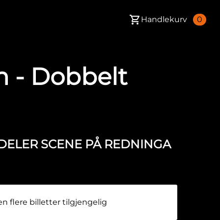
Handlekurv
0
n - Dobbelt
D DELER SCENE PÅ REDNINGA
n flere billetter tilgjengelig