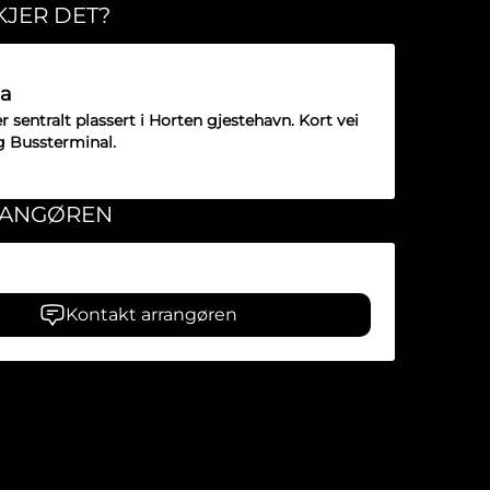
KJER DET?
a
 sentralt plassert i Horten gjestehavn. Kort vei
og Bussterminal.
RANGØREN
Kontakt arrangøren