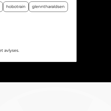
hobotrain
glenntharaldsen
t avlyses.