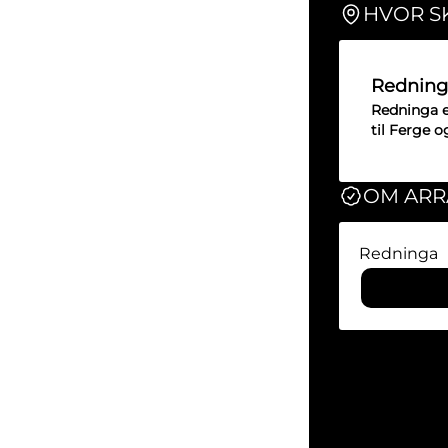
HVOR S
Redning
Redninga er
til Ferge 
OM AR
Redninga